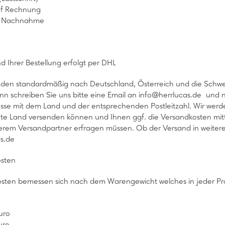
uf Rechnung
r Nachnahme
d Ihrer Bestellung erfolgt per DHL
nden standardmäßig nach Deutschland, Österreich und die Schwei
n schreiben Sie uns bitte eine Email an info@herrlucas.de und n
esse mit dem Land und der entsprechenden Postleitzahl. Wir werden
e Land versenden können und Ihnen ggf. die Versandkosten mitte
erem Versandpartner erfragen müssen. Ob der Versand in weitere L
s.de
osten
osten bemessen sich nach dem Warengewicht welches in jeder P
uro
uro