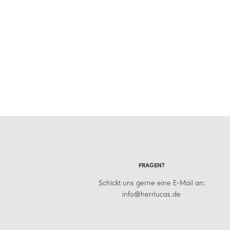
FRAGEN?
Schickt uns gerne eine E-Mail an:
info@herrlucas.de