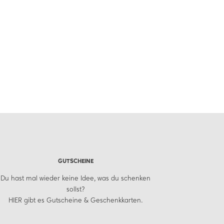
GUTSCHEINE
Du hast mal wieder keine Idee, was du schenken
sollst?
HIER
gibt es Gutscheine & Geschenkkarten.