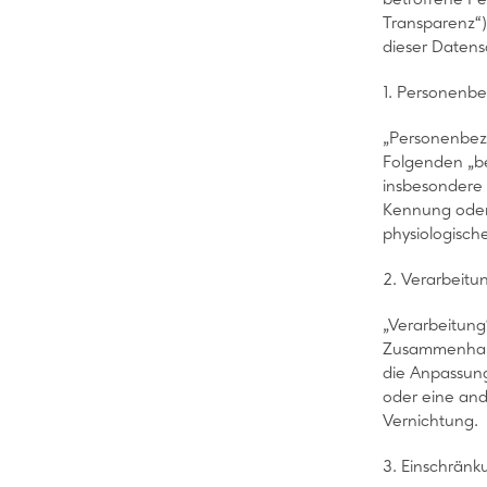
Transparenz“)
dieser Daten
1. Personenb
„Personenbezog
Folgenden „bet
insbesondere 
Kennung oder 
physiologische
2. Verarbeitu
„Verarbeitung
Zusammenhang
die Anpassung
oder eine and
Vernichtung.
3. Einschränk