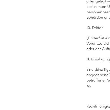
offengelegt w
bestimmten U
personenbezog
Behörden erfo
10. Dritter
„Dritter“ ist 
Verantwortlic
oder des Auft
11. Einwilligung
Eine „Einwilli
abgegebene Wi
betroffene Pe
ist.
Rechtmäßigkei