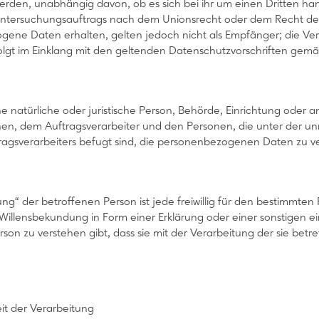
erden, unabhängig davon, ob es sich bei ihr um einen Dritten ha
ntersuchungsauftrags nach dem Unionsrecht oder dem Recht der
ene Daten erhalten, gelten jedoch nicht als Empfänger; die Ve
lgt im Einklang mit den geltenden Datenschutzvorschriften gem
eine natürliche oder juristische Person, Behörde, Einrichtung oder
hen, dem Auftragsverarbeiter und den Personen, die unter der u
ragsverarbeiters befugt sind, die personenbezogenen Daten zu v
gung“ der betroffenen Person ist jede freiwillig für den bestimmten
llensbekundung in Form einer Erklärung oder einer sonstigen ei
rson zu verstehen gibt, dass sie mit der Verarbeitung der sie 
t der Verarbeitung