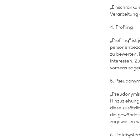
„Einschränkun
Verarbeitung 
4. Profiling
„Profiling“ i
personenbezog
zu bewerten, 
Interessen, Zu
vorherzusage
5. Pseudonym
„Pseudonymisi
Hinzuziehung 
diese zusätz
die gewährlei
zugewiesen w
6. Dateisyste