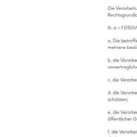
Die Verarbeit
Rechtsgrundla
lit. a – f DSG
a. Die betrof
mehrere best
b. die Verarbe
vorvertraglic
c. die Verarbe
d. die Verarb
schützen;
e. die Verarb
öffentlicher 
f. die Verarbe