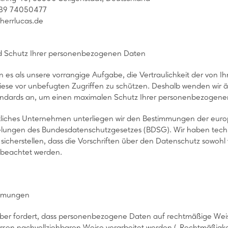
 89 74050477
herrlucas.de
nd Schutz Ihrer personenbezogenen Daten
n es als unsere vorrangige Aufgabe, die Vertraulichkeit der von
ese vor unbefugten Zugriffen zu schützen. Deshalb wenden wir 
andards an, um einen maximalen Schutz Ihrer personenbezogene
chtliches Unternehmen unterliegen wir den Bestimmungen der e
lungen des Bundesdatenschutzgesetzes (BDSG). Wir haben tec
e sicherstellen, dass die Vorschriften über den Datenschutz sowoh
n beachtet werden.
immungen
er fordert, dass personenbezogene Daten auf rechtmäßige Weise
rson nachvollziehbaren Weise verarbeitet werden („Rechtmäßigk