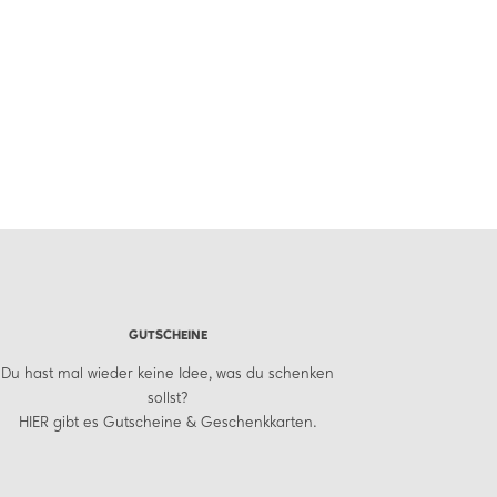
GUTSCHEINE
Du hast mal wieder keine Idee, was du schenken
sollst?
HIER
gibt es Gutscheine & Geschenkkarten.