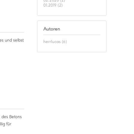
02.2020 (2)
01.2019 (2)
Autoren
es und selbst
herrlucas (6)
n des Betons
ig für