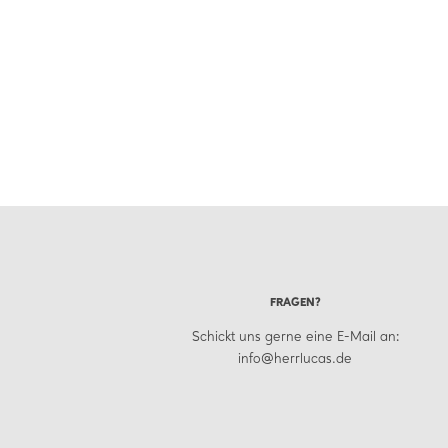
FRAGEN?
Schickt uns gerne eine E-Mail an:
info@herrlucas.de